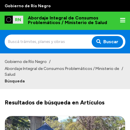
Gobierno de Río Negro
Abordaje Integral de Consumos
Problemáticos / Ministerio de Salud
Buscar
Inicio
Gobierno de Río Negro
/
Abordaje Integral de Consumos Problemáticos / Ministerio de
/
Institucional
Salud
Búsqueda
¿Quienes somos?
Autoridades
Resultados de búsqueda en Artículos
¿Dónde nos encontramos?
Normativas